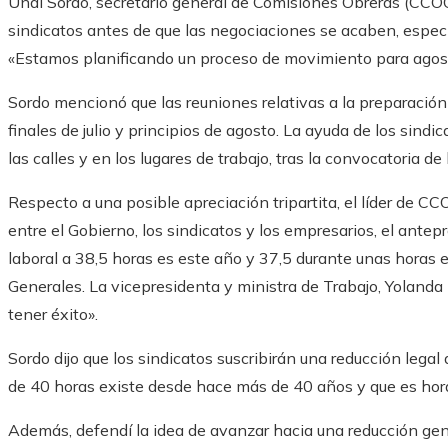
Unai Sordo, secretario general de Comisiones Obreras (CCOO)
sindicatos antes de que las negociaciones se acaben, especi
«Estamos planificando un proceso de movimiento para agost
Sordo mencionó que las reuniones relativas a la preparación
finales de julio y principios de agosto. La ayuda de los sin
las calles y en los lugares de trabajo, tras la convocatoria 
Respecto a una posible apreciación tripartita, el líder de C
entre el Gobierno, los sindicatos y los empresarios, el antep
laboral a 38,5 horas es este año y 37,5 durante unas horas 
Generales. La vicepresidenta y ministra de Trabajo, Yolanda
tener éxito».
Sordo dijo que los sindicatos suscribirán una reducción legal
de 40 horas existe desde hace más de 40 años y que es hora
Además, defendí la idea de avanzar hacia una reducción gener