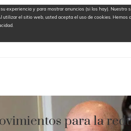
r su experiencia y para mostrar anuncios (si los hay). Nuestro 
utilizar el sitio web, usted acepta el uso de cookies. Hemos a
acidad.
vimientos para la redu