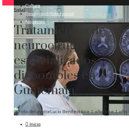
Cultura
Salud
Responsabilidad social
Negocios
Tratamientos de
neurocirugía
especializados
disponibles en
Guatemala
Lucía Benítez
Hace 1 año
Hace 1 año
Inicio