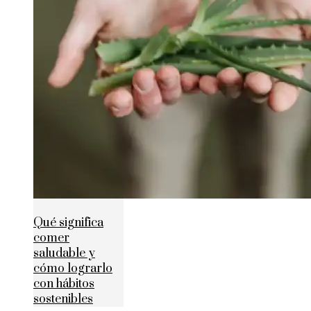
Qué significa
comer
saludable y
cómo lograrlo
con hábitos
sostenibles