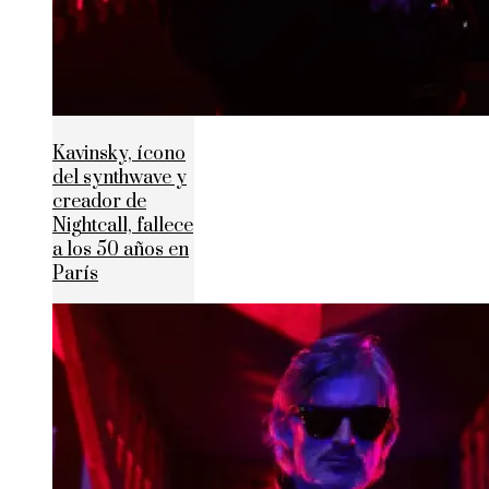
Kavinsky, ícono
del synthwave y
creador de
Nightcall, fallece
a los 50 años en
París