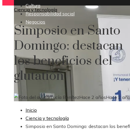
Cultura
Ciencia y tecnología
Responsabilidad social
Negocios
Simposio en Santo
Domingo: destacan
los beneficios del
glutatión
Lucía Benítez
Hace 2 años
Hace 2 añ
Inicio
Ciencia y tecnología
Simposio en Santo Domingo: destacan los benefi