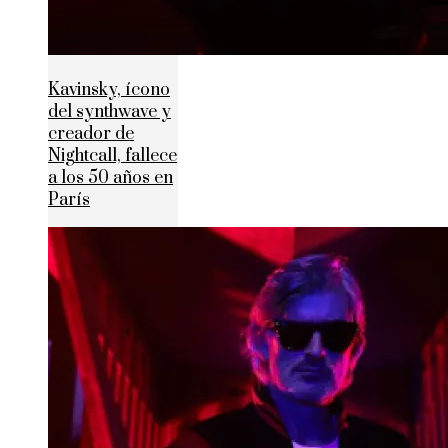
Kavinsky, ícono
del synthwave y
creador de
Nightcall, fallece
a los 50 años en
París