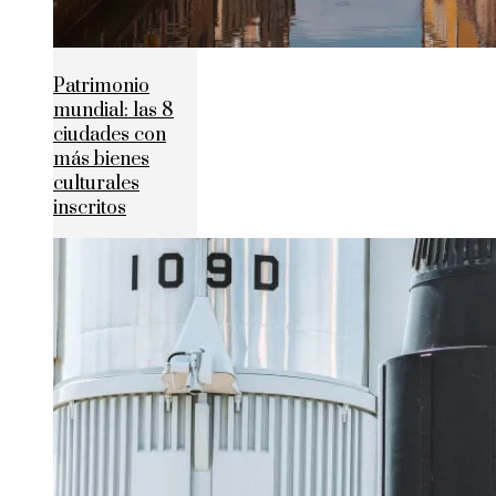
Patrimonio
mundial: las 8
ciudades con
más bienes
culturales
inscritos