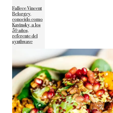
Fallece Vincent
Belorgey,
conocido como
Kavinsky, a los
50 años,
referente del
synthwave