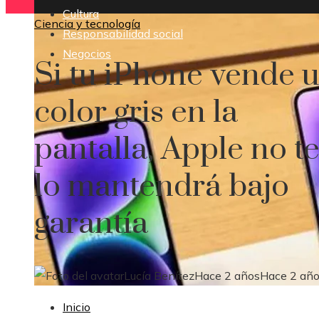
Cultura
Ciencia y tecnología
Responsabilidad social
Negocios
Si tu iPhone vende 
color gris en la
pantalla, Apple no t
lo mantendrá bajo
garantía
Lucía Benítez
Hace 2 años
Hace 2 añ
Inicio