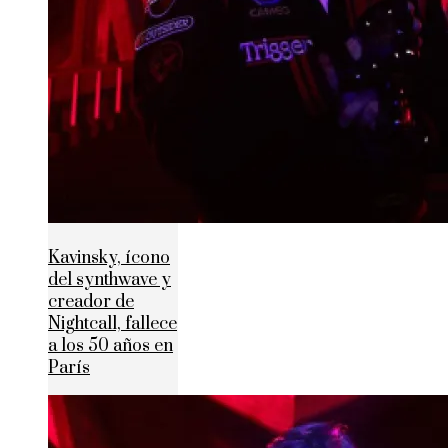
Kavinsky, ícono
del synthwave y
creador de
Nightcall, fallece
a los 50 años en
París