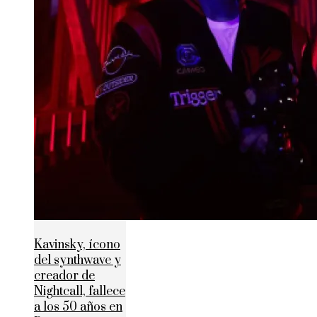
Kavinsky, ícono
del synthwave y
creador de
Nightcall, fallece
a los 50 años en