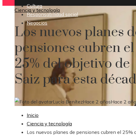
Cultura
Ciencia y tecnología
Responsabilidad social
Negocios
Los nuevos planes d
pensiones cubren el
25% del objetivo de
Saiz para esta déca
Lucía Benítez
Hace 2 años
Hace 2 añ
Inicio
Ciencia y tecnología
Los nuevos planes de pensiones cubren el 25% 