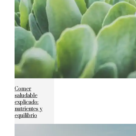
Comer
saludable
explicado:
nutrientes y
equilibrio