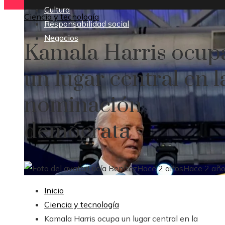
Cultura
Ciencia y tecnología
Responsabilidad social
Negocios
Kamala Harris ocup
un lugar central en l
nominación
demócrata
Lucía Benítez
Hace 2 años
Hace 2 añ
Inicio
Ciencia y tecnología
Kamala Harris ocupa un lugar central en la