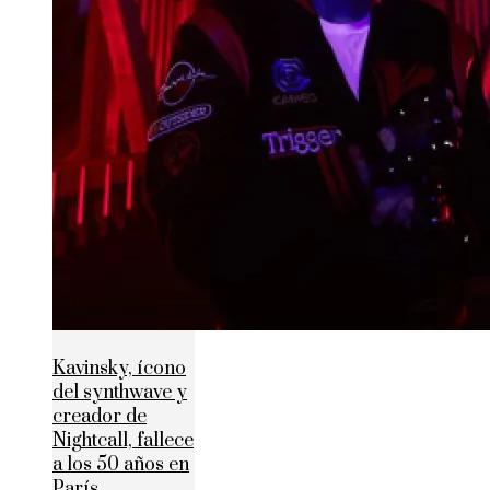
Kavinsky, ícono
del synthwave y
creador de
Nightcall, fallece
a los 50 años en
París