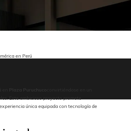
américa en Perú
á en
Plaza Puruchuco
convirtiéndose en un
veles. Este ambicioso proyecto promete
a experiencia única equipada con tecnología de