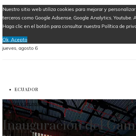
Nuestro sitio web utiliza cookies para mejorar y personaliza
terceros como Google Adsense, Google Analytics, Youtube. Al 
Haga clic en el botón para consultar nuestra Política de priv
Ok, Acepto
jueves, agosto 6
ECUADOR
Ciencia y tecnología
TECNOLOGÍA
Inauguración del Gam
CULTURA