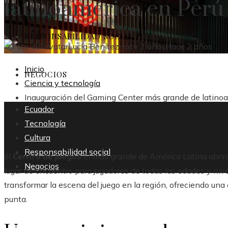
latinoamérica en Perú
RESPONSABILIDAD SOCIAL
Lucía Benítez
Hace 2 años
Hace 2 años
Inicio
NEGOCIOS
Ciencia y tecnología
Inauguración del Gaming Center más grande de latino
Ecuador
Tecnología
Cultura
Responsabilidad social
él
Centro de juegos
El más grande de América Latina abrir
Negocios
lugar de encuentro para jugadores de todas las edades y ni
transformar la escena del juego en la región, ofreciendo un
punta.