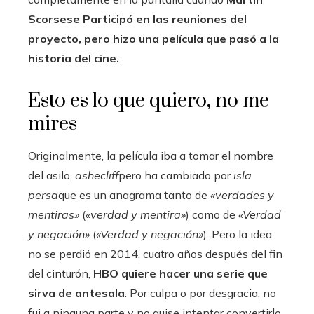
Scorsese
Participó en las reuniones del
proyecto, pero hizo una película que pasó a la
historia del cine.
Esto es lo que quiero, no me
mires
Originalmente, la película iba a tomar el nombre
del asilo,
ashecliff
pero ha cambiado por
isla
persa
que es un anagrama tanto de
«verdades y
mentiras»
(
«verdad y mentira»
) como de
«Verdad
y negación»
(
«Verdad y negación»
). Pero la idea
no se perdió en 2014, cuatro años después del fin
del cinturón,
HBO quiere hacer una serie que
sirva de antesala
. Por culpa o por desgracia, no
fui a ninguna parte y no quise intentar convertirlo