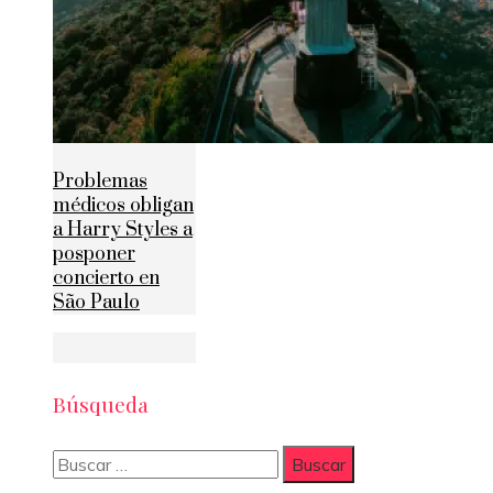
Problemas
médicos obligan
a Harry Styles a
posponer
concierto en
São Paulo
Búsqueda
Buscar: