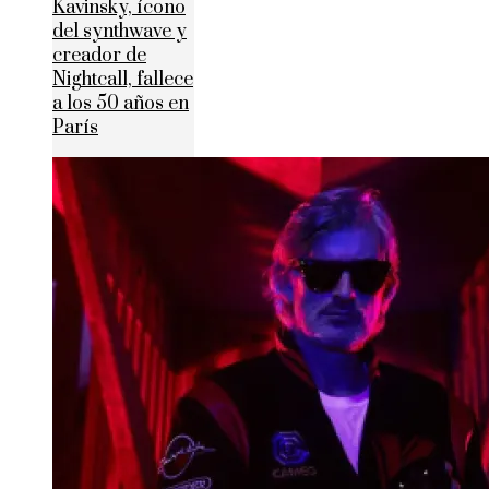
Kavinsky, ícono
del synthwave y
creador de
Nightcall, fallece
a los 50 años en
París