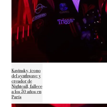
Kavinsky, ícono
del synthwave y
creador de
Nightcall, fallece
a los 50 años en
París