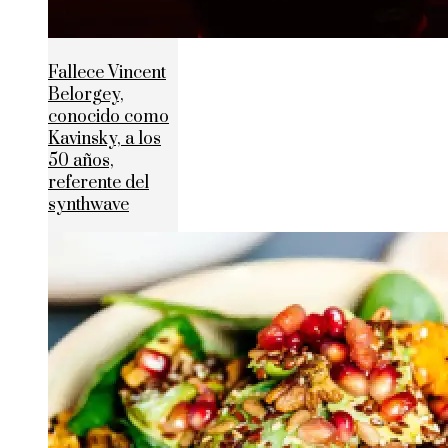
Fallece Vincent
Belorgey,
conocido como
Kavinsky, a los
50 años,
referente del
synthwave