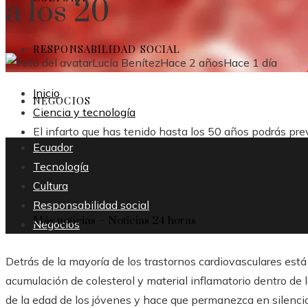
a los 20
RESPONSABILIDAD SOCIAL
Lucía Benítez
Hace 2 años
Hace 1 día
Inicio
NEGOCIOS
Ciencia y tecnología
El infarto que has tenido hasta los 50 años podrás prev
Ecuador
Tecnología
Cultura
Responsabilidad social
Más noticias – Noticias 24 horas
Negocios
Detrás de la mayoría de los trastornos cardiovasculares está l
acumulación de colesterol y material inflamatorio dentro de l
de la edad de los jóvenes y hace que permanezca en silenci