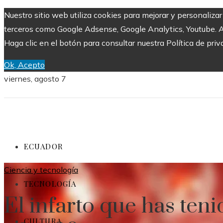
Nuestro sitio web utiliza cookies para mejorar y personaliza
terceros como Google Adsense, Google Analytics, Youtube. Al 
Haga clic en el botón para consultar nuestra Política de priv
Ok, Acepto
viernes, agosto 7
ECUADOR
Ciencia y tecnología
TECNOLOGÍA
El infarto que has ten
CULTURA