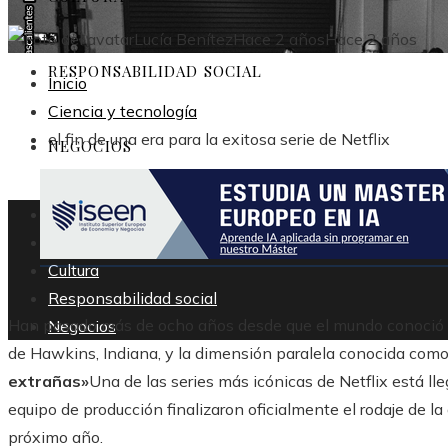
Lucía Benítez
Hace 2 años
Hace 2 años
RESPONSABILIDAD SOCIAL
Inicio
Ciencia y tecnología
el fin de una era para la exitosa serie de Netflix
NEGOCIOS
Ecuador
Tecnología
Cultura
Responsabilidad social
Han pasado más de ocho años desde que el mundo conoció p
Negocios
de Hawkins, Indiana, y la dimensión paralela conocida como 
extrañas»
Una de las series más icónicas de Netflix está lle
equipo de producción finalizaron oficialmente el rodaje de la
próximo año.