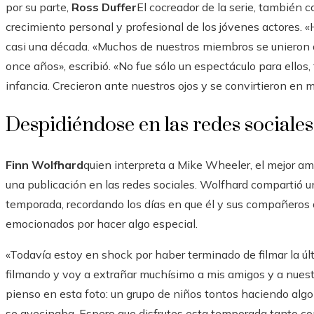
por su parte,
Ross Duffer
El cocreador de la serie, también 
crecimiento personal y profesional de los jóvenes actores.
casi una década. «Muchos de nuestros miembros se unieron a
once años», escribió. «No fue sólo un espectáculo para ellos, 
infancia. Crecieron ante nuestros ojos y se convirtieron en m
Despidiéndose en las redes sociales
Finn Wolfhard
quien interpreta a Mike Wheeler, el mejor ami
una publicación en las redes sociales. Wolfhard compartió un
temporada, recordando los días en que él y sus compañeros 
emocionados por hacer algo especial.
«Todavía estoy en shock por haber terminado de filmar la ú
filmando y voy a extrañar muchísimo a mis amigos y a nuest
pienso en esta foto: un grupo de niños tontos haciendo algo
se avecinaba. Espero que disfrutes esta temporada tanto co