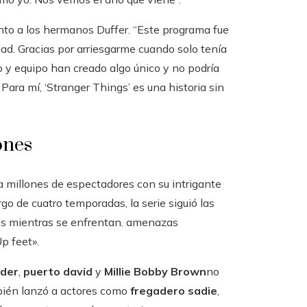
to a los hermanos Duffer. “Este programa fue
ad. Gracias por arriesgarme cuando solo tenía
o y equipo han creado algo único y no podría
Para mí, ‘Stranger Things’ es una historia sin
ones
 millones de espectadores con su intrigante
argo de cuatro temporadas, la serie siguió las
gos mientras se enfrentan. amenazas
p feet».
der
,
puerto david
y
Millie Bobby Brown
no
ambién lanzó a actores como
fregadero sadie
,