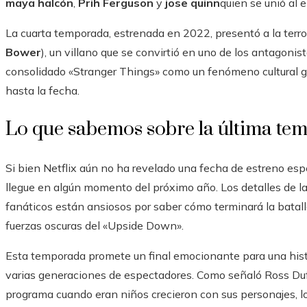
maya halcón
,
Prih Ferguson
y
jose quinn
quien se unió al 
La cuarta temporada, estrenada en 2022, presentó a la terroríf
Bower
), un villano que se convirtió en uno de los antagon
consolidado «Stranger Things» como un fenómeno cultural
hasta la fecha.
Lo que sabemos sobre la última te
Si bien Netflix aún no ha revelado una fecha de estreno esp
llegue en algún momento del próximo año. Los detalles de l
fanáticos están ansiosos por saber cómo terminará la batall
fuerzas oscuras del «Upside Down».
Esta temporada promete un final emocionante para una his
varias generaciones de espectadores. Como señaló Ross Duf
programa cuando eran niños crecieron con sus personajes, l