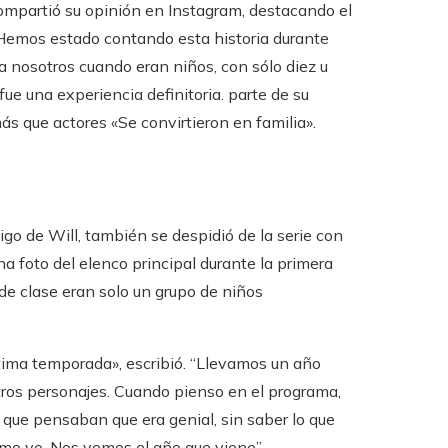
compartió su opinión en Instagram, destacando el
 «Hemos estado contando esta historia durante
 nosotros cuando eran niños, con sólo diez u
fue una experiencia definitoria. parte de su
ás que actores «Se convirtieron en familia».
go de Will, también se despidió de la serie con
a foto del elenco principal durante la primera
de clase eran solo un grupo de niños
ltima temporada», escribió. “Llevamos un año
ros personajes. Cuando pienso en el programa,
 que pensaban que era genial, sin saber lo que
mo yo. Nos vemos el año que viene”.