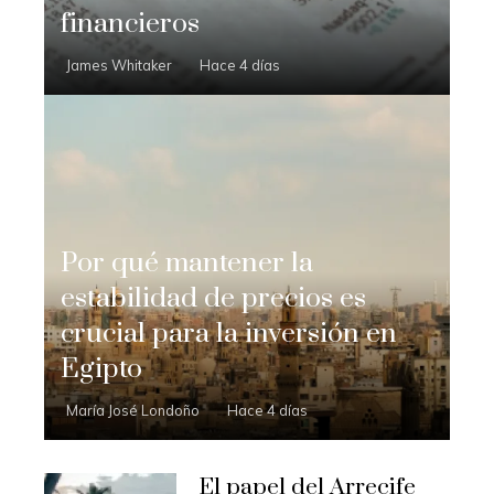
financieros
James Whitaker
Hace 4 días
Por qué mantener la
estabilidad de precios es
crucial para la inversión en
Egipto
María José Londoño
Hace 4 días
El papel del Arrecife