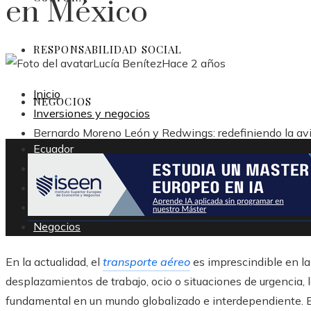
en México
RESPONSABILIDAD SOCIAL
Lucía Benítez
Hace 2 años
Inicio
NEGOCIOS
Inversiones y negocios
Bernardo Moreno León y Redwings: redefiniendo la av
Ecuador
Tecnología
Cultura
Responsabilidad social
Negocios
En la actualidad, el
transporte aéreo
es imprescindible en l
desplazamientos de trabajo, ocio o situaciones de urgenci
fundamental en un mundo globalizado e interdependiente. 