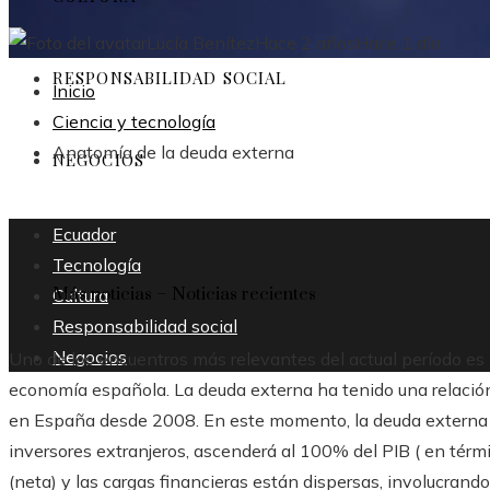
Lucía Benítez
Hace 2 años
Hace 1 día
RESPONSABILIDAD SOCIAL
Inicio
Ciencia y tecnología
Anatomía de la deuda externa
NEGOCIOS
Ecuador
Tecnología
Más noticias – Noticias recientes
Cultura
Responsabilidad social
Negocios
Uno de los encuentros más relevantes del actual período es la
economía española. La deuda externa ha tenido una relación p
en España desde 2008. En este momento, la deuda externa to
inversores extranjeros, ascenderá al 100% del PIB ( en térm
(neta) y las cargas financieras están dispersas, involucrando,