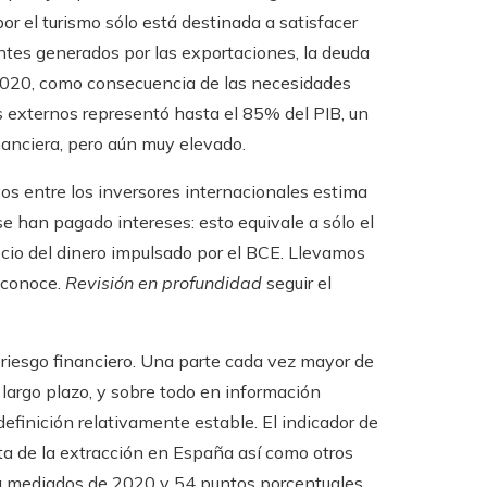
or el turismo sólo está destinada a satisfacer
dentes generados por las exportaciones, la deuda
 2020, como consecuencia de las necesidades
s externos representó hasta el 85% del PIB, un
financiera, pero aún muy elevado.
s entre los inversores internacionales estima
e han pagado intereses: esto equivale a sólo el
ecio del dinero impulsado por el BCE. Llevamos
econoce.
Revisión en profundidad
seguir el
 riesgo financiero. Una parte cada vez mayor de
 largo plazo, y sobre todo en información
efinición relativamente estable. El indicador de
cta de la extracción en España así como otros
i a mediados de 2020 y 54 puntos porcentuales