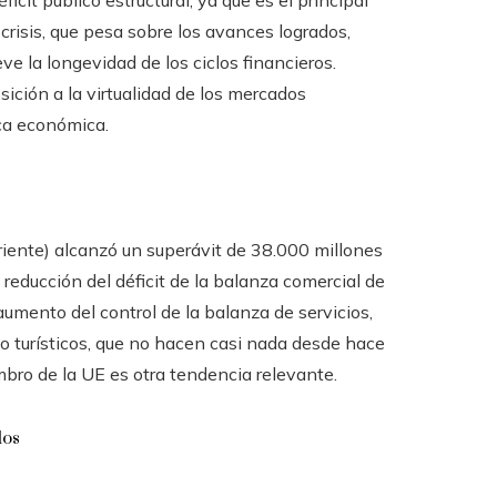
icit público estructural, ya que es el principal
 crisis, que pesa sobre los avances logrados,
ve la longevidad de los ciclos financieros.
sición a la virtualidad de los mercados
ica económica.
rriente) alcanzó un superávit de 38.000 millones
 reducción del déficit de la balanza comercial de
aumento del control de la balanza de servicios,
 no turísticos, que no hacen casi nada desde hace
mbro de la UE es otra tendencia relevante.
dos