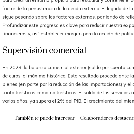
para crear un entorno propicio para restaurar y contener el déf
factor de la persistencia de la deuda externa. El legado de la
sigue pesando sobre los factores externos, poniendo de relie
Profundizar este progreso es clave para reducir nuestra expo
financieros y, así, establecer margen para la acción de polít
Supervisión comercial
En 2023, la balanza comercial exterior (saldo por cuenta co
de euros, el máximo histórico. Este resultado procede ante la
bienes (en parte por la reducción de las importaciones) y el 
tanto turísticos como no turísticos. El saldo de los servicios
varios años, ya supera el 2% del PIB. El crecimiento del mie
También te puede interesar – Colaboradores destaca