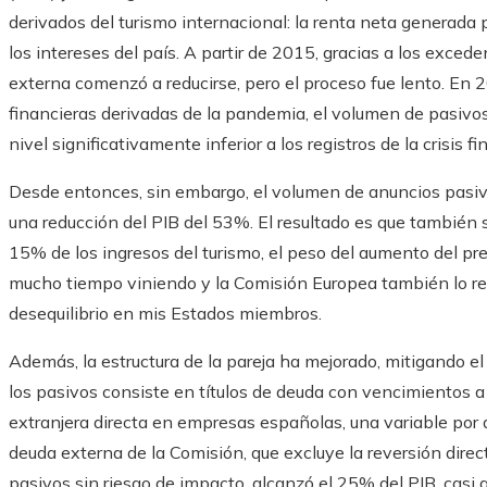
derivados del turismo internacional: la renta neta generada p
los intereses del país. A partir de 2015, gracias a los exce
externa comenzó a reducirse, pero el proceso fue lento. En
financieras derivadas de la pandemia, el volumen de pasivo
nivel significativamente inferior a los registros de la crisis 
Desde entonces, sin embargo, el volumen de anuncios pasivo
una reducción del PIB del 53%. El resultado es que también s
15% de los ingresos del turismo, el peso del aumento del pr
mucho tiempo viniendo y la Comisión Europea también lo r
desequilibrio en mis Estados miembros.
Además, la estructura de la pareja ha mejorado, mitigando el
los pasivos consiste en títulos de deuda con vencimientos a
extranjera directa en empresas españolas, una variable por d
deuda externa de la Comisión, que excluye la reversión dire
pasivos sin riesgo de impacto, alcanzó el 25% del PIB, cas