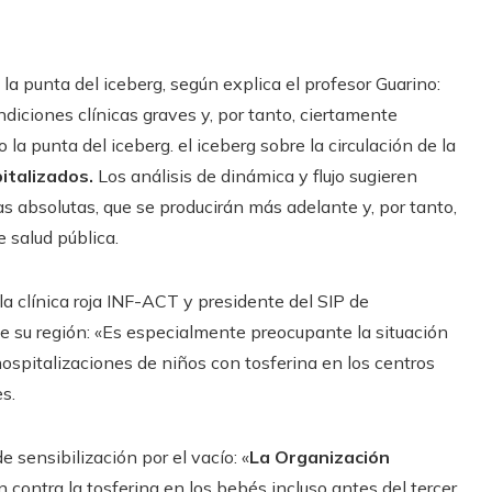
la punta del iceberg, según explica el profesor Guarino:
ndiciones clínicas graves y, por tanto, ciertamente
la punta del iceberg. el iceberg sobre la circulación de la
italizados.
Los análisis de dinámica y flujo sugieren
as absolutas, que se producirán más adelante y, por tanto,
 salud pública.
la clínica roja INF-ACT y presidente del SIP de
e su región: «Es especialmente preocupante la situación
spitalizaciones de niños con tosferina en los centros
s.
sensibilización por el vacío: «
La Organización
n contra la tosferina en los bebés incluso antes del tercer