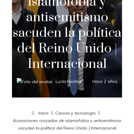
islamofobia y
antisemitismo
sacuden la política
del Reino Unido |
Internacional
Lucía Benítez
Hace 2 años
Inicio
Ciencia y tecnología
Acusaciones cruzadas de islamofobia y antisemitismo
sacuden la política del Reino Unido | Internacional